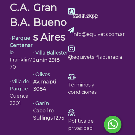
C.A.
Gran
WhatsApp
+54 11 3619 9638
B.A.
Bueno
s Aires
info@equivets.com.ar
· Parque
Centenar
io
· Villa Ballester
@equivets_fisioterapia
Franklin7
Junín 2918
70
· Olivos
·
Villa del
Av. maipú
Términos y
Parque
3084
condiciones
Cuenca
2201
· Garín
Cabo 1ro
Sullings 1275
Política de
privacidad