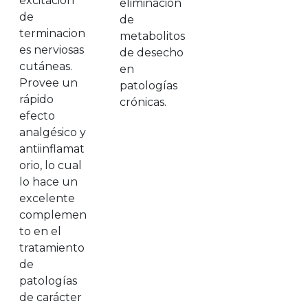
excitación
eliminación
de
de
terminacion
metabolitos
es nerviosas
de desecho
cutáneas.
en
Provee un
patologías
rápido
crónicas.
efecto
analgésico y
antiinflamat
orio, lo cual
lo hace un
excelente
complemen
to en el
tratamiento
de
patologías
de carácter