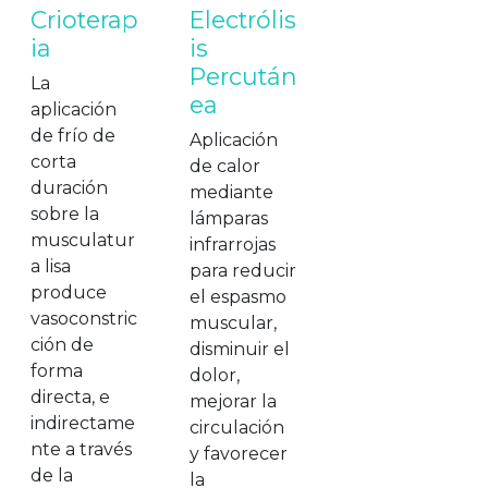
Crioterap
Electrólis
ia
is
Percután
La
ea
aplicación
de frío de
Aplicación
corta
de calor
duración
mediante
sobre la
lámparas
musculatur
infrarrojas
a lisa
para reducir
produce
el espasmo
vasoconstric
muscular,
ción de
disminuir el
forma
dolor,
directa, e
mejorar la
indirectame
circulación
nte a través
y favorecer
de la
la