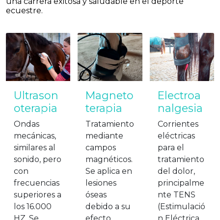
una carrera exitosa y saludable en el deporte
ecuestre.
Ultrason
Magneto
Electroa
oterapia
terapia
nalgesia
Ondas
Tratamiento
Corrientes
mecánicas,
mediante
eléctricas
similares al
campos
para el
sonido, pero
magnéticos.
tratamiento
con
Se aplica en
del dolor,
frecuencias
lesiones
principalme
superiores a
óseas
nte TENS
los 16.000
debido a su
(Estimulació
HZ. Se
efecto
n Eléctrica