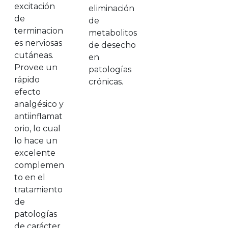
excitación
eliminación
de
de
terminacion
metabolitos
es nerviosas
de desecho
cutáneas.
en
Provee un
patologías
rápido
crónicas.
efecto
analgésico y
antiinflamat
orio, lo cual
lo hace un
excelente
complemen
to en el
tratamiento
de
patologías
de carácter