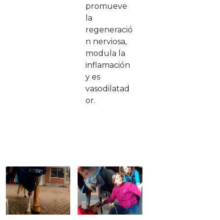
promueve
la
regeneració
n nerviosa,
modula la
inflamación
y es
vasodilatad
or.