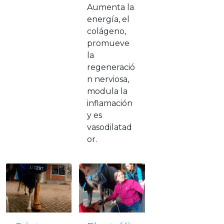
Aumenta la
energía, el
colágeno,
promueve
la
regeneració
n nerviosa,
modula la
inflamación
y es
vasodilatad
or.