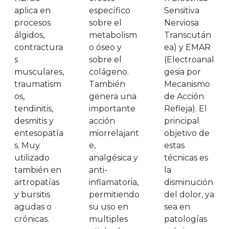
aplica en
específico
Sensitiva
procesos
sobre el
Nerviosa
álgidos,
metabolism
Transcután
contractura
o óseo y
ea) y EMAR
s
sobre el
(Electroanal
musculares,
colágeno.
gesia por
traumatism
También
Mecanismo
os,
genera una
de Acción
tendinitis,
importante
Refleja). El
desmitis y
acción
principal
entesopatía
miorrelajant
objetivo de
s. Muy
e,
estas
utilizado
analgésica y
técnicas es
también en
anti-
la
artropatías
inflamatoria,
disminución
y bursitis
permitiendo
del dolor, ya
agudas o
su uso en
sea en
crónicas.
multiples
patologías