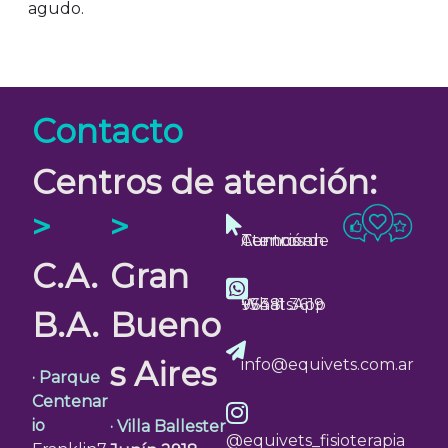
agudo.
Contacto
Centros de atención:
>
>
Turnos en Centros de Atención
C.A.
Gran
WhatsApp
+54 11 3619 9638
B.A.
Bueno
s Aires
info@equivets.com.ar
· Parque
Centenar
io
· Villa Ballester
@equivets_fisioterapia