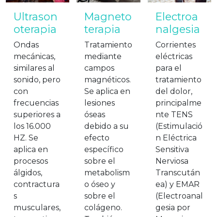
Ultrason
Magneto
Electroa
oterapia
terapia
nalgesia
Ondas
Tratamiento
Corrientes
mecánicas,
mediante
eléctricas
similares al
campos
para el
sonido, pero
magnéticos.
tratamiento
con
Se aplica en
del dolor,
frecuencias
lesiones
principalme
superiores a
óseas
nte TENS
los 16.000
debido a su
(Estimulació
HZ. Se
efecto
n Eléctrica
aplica en
específico
Sensitiva
procesos
sobre el
Nerviosa
álgidos,
metabolism
Transcután
contractura
o óseo y
ea) y EMAR
s
sobre el
(Electroanal
musculares,
colágeno.
gesia por