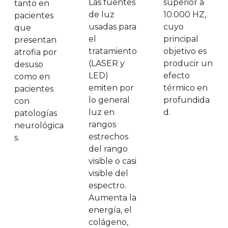
Las fuentes
superior a
tanto en
de luz
10.000 HZ,
pacientes
usadas para
cuyo
que
el
principal
presentan
tratamiento
objetivo es
atrofia por
(LASER y
producir un
desuso
LED)
efecto
como en
emiten por
térmico en
pacientes
lo general
profundida
con
luz en
d.
patologías
rangos
neurológica
estrechos
s.
del rango
visible o casi
visible del
espectro.
Aumenta la
energía, el
colágeno,