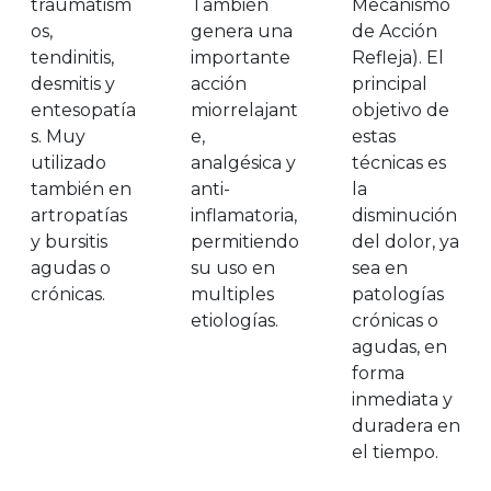
traumatism
También
Mecanismo
os,
genera una
de Acción
tendinitis,
importante
Refleja). El
desmitis y
acción
principal
entesopatía
miorrelajant
objetivo de
s. Muy
e,
estas
utilizado
analgésica y
técnicas es
también en
anti-
la
artropatías
inflamatoria,
disminución
y bursitis
permitiendo
del dolor, ya
agudas o
su uso en
sea en
crónicas.
multiples
patologías
etiologías.
crónicas o
agudas, en
forma
inmediata y
duradera en
el tiempo.