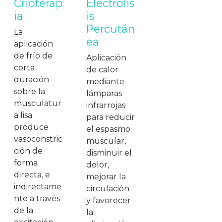
Crioterap
Electrólis
ia
is
Percután
La
ea
aplicación
de frío de
Aplicación
corta
de calor
duración
mediante
sobre la
lámparas
musculatur
infrarrojas
a lisa
para reducir
produce
el espasmo
vasoconstric
muscular,
ción de
disminuir el
forma
dolor,
directa, e
mejorar la
indirectame
circulación
nte a través
y favorecer
de la
la