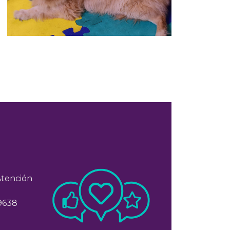
Atención
 9638