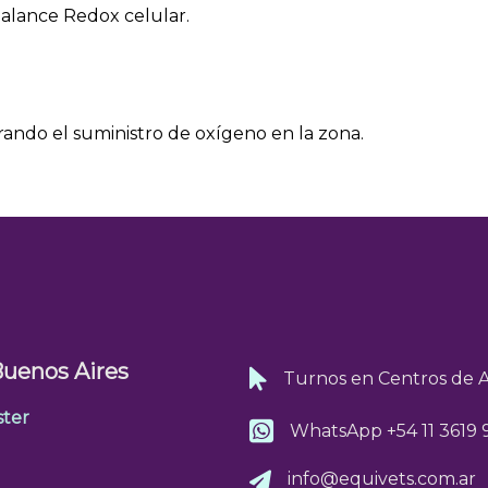
alance Redox celular.
orando el suministro de oxígeno en la zona.
Buenos Aires
Turnos en Centros de 
ester
WhatsApp
+54 11 3619
8
info@equivets.com.ar