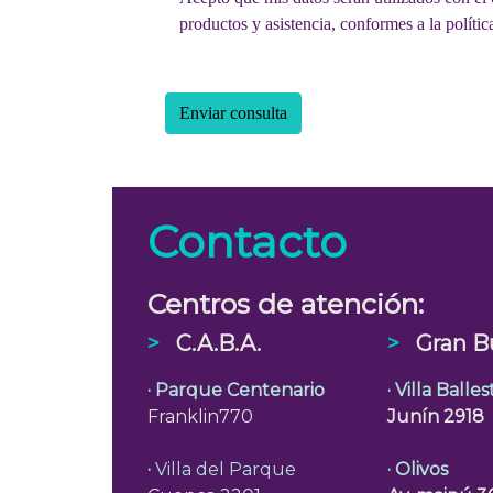
productos y asistencia, conformes a la políti
privacidad
Enviar consulta
Contacto
Centros de atención:
>
C.A.B.A.
>
Gran B
· Parque Centenario
· Villa Balle
Franklin770
Junín 2918
·
Villa del Parque
· Olivos