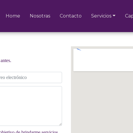
Home
Nosotras
Contacto
Servicios
Cap
antes.
objetivo de brindarme servicios,