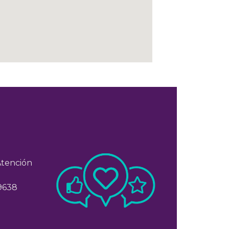
Atención
 9638